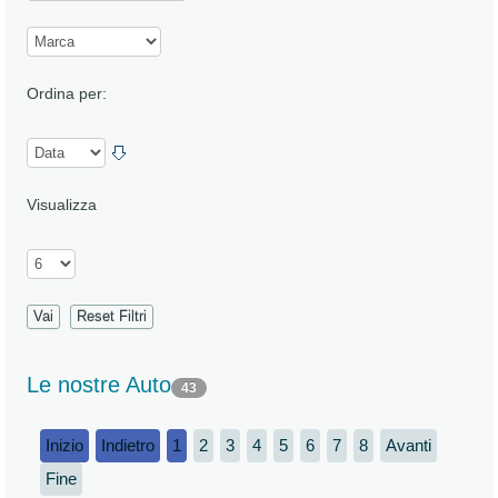
Ordina per:
Visualizza
Le nostre Auto
43
Inizio
Indietro
1
2
3
4
5
6
7
8
Avanti
Fine