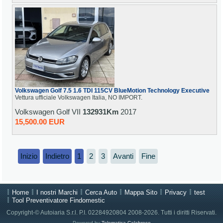
Volkswagen Golf 7.5 1.6 TDI 115CV BlueMotion Technology Executive
Vettura ufficiale Volkswagen Italia, NO IMPORT.
Volkswagen Golf VII
132931Km
2017
15,500.00 EUR
Inizio
Indietro
1
2
3
Avanti
Fine
Home
I nostri Marchi
Cerca Auto
Mappa Sito
Privacy
test
Tool Preventivatore Findomestic
Copyright-© Autoiaria S.r.l. P.I. 02284920804 2008-2026. Tutti i diritti Riservati.
Powered by
Telematica Calabrese